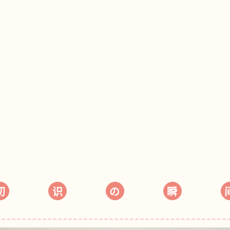
初
识
の
瞬