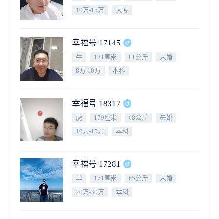
10万-15万
大专
幸福号 17145
牛
181厘米
81公斤
未婚
8万-10万
本科
幸福号 18317
虎
179厘米
68公斤
未婚
10万-15万
本科
幸福号 17281
羊
171厘米
65公斤
未婚
20万-30万
本科