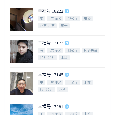
幸福号 18222
狗
170厘米
62公斤
未婚
15万-20万
硕士
幸福号 17173
马
175厘米
83公斤
短婚未育
15万-20万
本科
幸福号 17145
牛
181厘米
81公斤
未婚
8万-10万
本科
幸福号 17281
羊
171厘米
65公斤
未婚