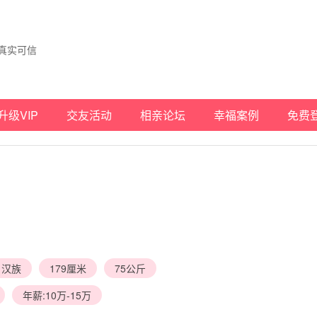
真实可信
升级VIP
交友活动
相亲论坛
幸福案例
免费
汉族
179厘米
75公斤
年薪:10万-15万