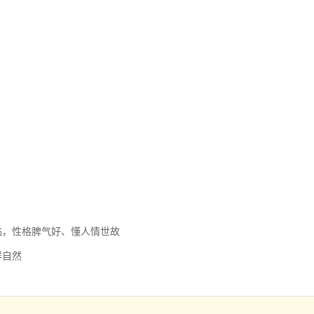
贴，性格脾气好、懂人情世故
样自然