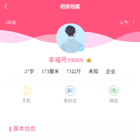

相亲档案
3年前
人气：7
幸福号19069
27岁
173厘米
73公斤
未知
企业
手机
身份证
微信
基本信息