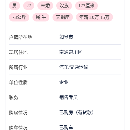
男
27
未婚
汉族
173厘米
73公斤
属:牛
天蝎座
年薪:10万-15万
如皋市
户籍所在地
南通崇川区
现居住地
汽车/交通运输
所属行业
企业
单位性质
销售专员
职务
已购房（有贷款）
购房情况
已购车
购车情况