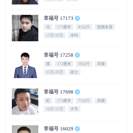
幸福号 17173
马
175厘米
83公斤
短婚未育
15万-20万
本科
幸福号 17258
猪
172厘米
58公斤
未婚
15万-20万
硕士
幸福号 17698
蛇
173厘米
75公斤
未婚
10万-15万
大专
幸福号 16029