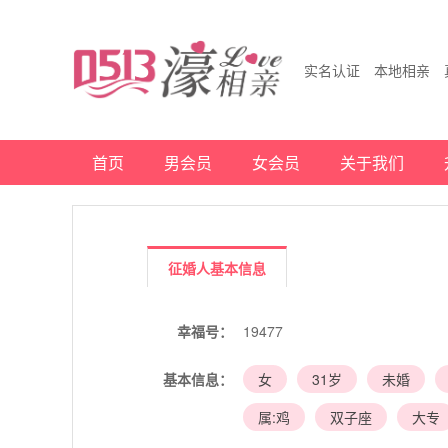
实名认证 本地相亲 
首页
男会员
女会员
关于我们
征婚人基本信息
幸福号：
19477
基本信息：
女
31岁
未婚
属:鸡
双子座
大专