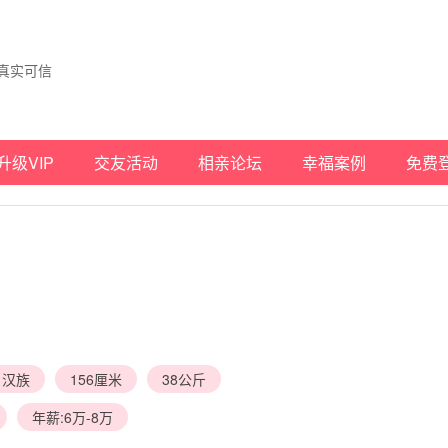
真实可信
升级VIP
交友活动
相亲论坛
幸福案例
免费
汉族
156厘米
38公斤
年薪:6万-8万