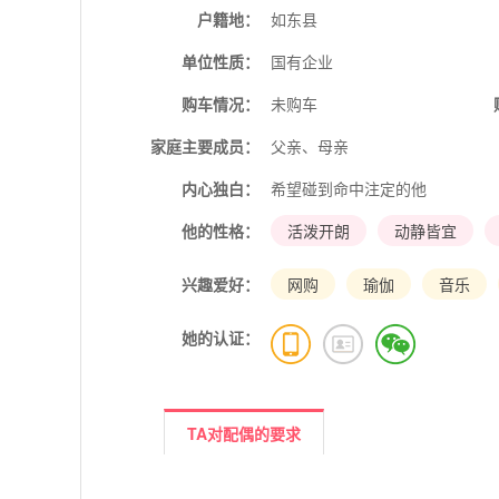
户籍地：
如东县
单位性质：
国有企业
购车情况：
未购车
家庭主要成员：
父亲、母亲
内心独白：
希望碰到命中注定的他
他的性格：
活泼开朗
动静皆宜
兴趣爱好：
网购
瑜伽
音乐
她的认证：
TA对配偶的要求